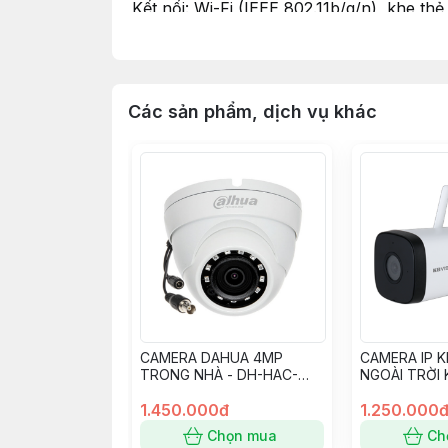
Kết nối: Wi-Fi (IEEE 802.11b/g/n), khe t
Nguồn: DC 5V/1A.
Kích thước: 105 × 105 × 145 mm.
Trọng lượng: 300g.
Các sản phẩm, dịch vụ khác
CAMERA DAHUA 4MP
CAMERA IP K
TRONG NHÀ - DH-HAC-
NGOÀI TRỜI
HDW1400MP
1.450.000đ
1.250.000
Chọn mua
Ch