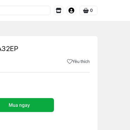
0
A32EP
Yêu thích
Mua ngay