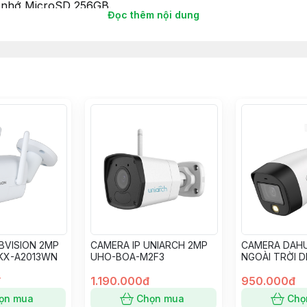
hẻ nhớ MicroSD 256GB.
Đọc thêm nội dung
BVISION 2MP
CAMERA IP UNIARCH 2MP
CAMERA DAH
 KX-A2013WN
UHO-BOA-M2F3
NGOÀI TRỜI 
HFW1239CP-L
đ
1.190.000đ
950.000đ
ọn mua
Chọn mua
Chọ