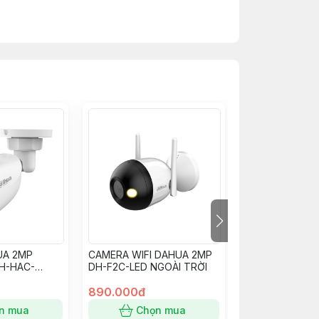
UA 2MP
CAMERA WIFI DAHUA 2MP
CAMERA DAHUA
DH-HAC-
DH-F2C-LED NGOÀI TRỜI
B1E29-A-IL 2M
ED
TRỜI
890.000đ
890.000đ
n mua
Chọn mua
Chọn