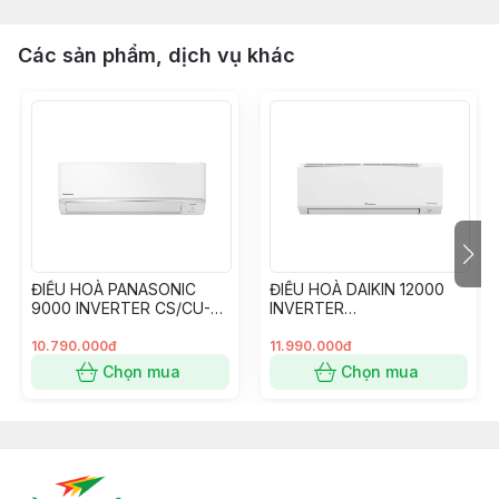
Các sản phẩm, dịch vụ khác
ĐIỀU HOÀ PANASONIC
ĐIỀU HOÀ DAIKIN 12000
9000 INVERTER CS/CU-
INVERTER
RU9CKH-8
FTKB35ZVMV/RKB35ZVM
V
10.790.000đ
11.990.000đ
Chọn mua
Chọn mua