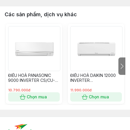
Các sản phẩm, dịch vụ khác
ĐIỀU HOÀ PANASONIC
ĐIỀU HOÀ DAIKIN 12000
9000 INVERTER CS/CU-
INVERTER
RU9CKH-8
FTKB35ZVMV/RKB35ZVM
V
10.790.000đ
11.990.000đ
Chọn mua
Chọn mua