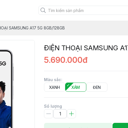
HOẠI SAMSUNG A17 5G 8GB/128GB
ĐIỆN THOẠI SAMSUNG A1
5.690.000đ
Màu sắc
:
XANH
XÁM
ĐEN
Số lượng