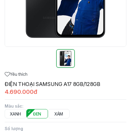
Yêu thích
ĐIỆN THOẠI SAMSUNG A17 8GB/128GB
4.690.000đ
Màu sắc
:
XANH
ĐEN
XÁM
Số lượng