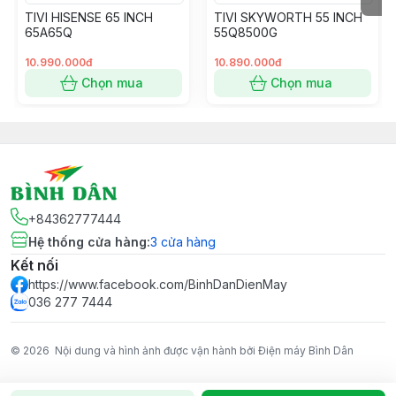
TIVI HISENSE 65 INCH
TIVI SKYWORTH 55 INCH
65A65Q
55Q8500G
10.990.000đ
10.890.000đ
Chọn mua
Chọn mua
+84362777444
Hệ thống cửa hàng
:
3
cửa hàng
Kết nối
https://www.facebook.com/BinhDanDienMay
036 277 7444
© 2026
Nội dung và hình ảnh được vận hành bởi Điện máy Bình Dân