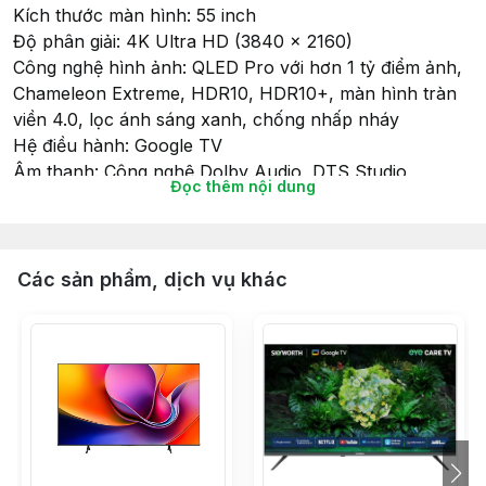
Kích thước màn hình: 55 inch
Độ phân giải: 4K Ultra HD (3840 x 2160)
Công nghệ hình ảnh: QLED Pro với hơn 1 tỷ điểm ảnh,
Chameleon Extreme, HDR10, HDR10+, màn hình tràn
viền 4.0, lọc ánh sáng xanh, chống nhấp nháy
Hệ điều hành: Google TV
Âm thanh: Công nghệ Dolby Audio, DTS Studio
Đọc thêm nội dung
Surround, tổng công suất loa 2 x 10W
Kết nối: Wi-Fi, cổng LAN, HDMI, USB, cổng Digital
Audio Out (Optical), Bluetooth 5.1
Thiết kế: Màn hình tràn viền 4.0, thiết kế hiện đại và
Các sản phẩm, dịch vụ khác
thanh lịch
Tiện ích: Điều khiển giọng nói không cần remote, chế
độ Game Mode, tính năng tìm điều khiển thất lạc, bảo
vệ mắt với công nghệ giảm ánh sáng xanh và chống
nhấp nháy