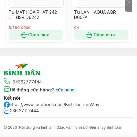
TỦ MÁT HOÀ PHÁT 242
TỦ LẠNH AQUA AQR-
LÍT HSR D6242
D60FA
8.790.000đ
0đ
Chọn mua
Chọn mua
+84362777444
Hệ thống cửa hàng
:
3
cửa hàng
Kết nối
https://www.facebook.com/BinhDanDienMay
036 277 7444
© 2026
Nội dung và hình ảnh được vận hành bởi Điện máy Bình Dân