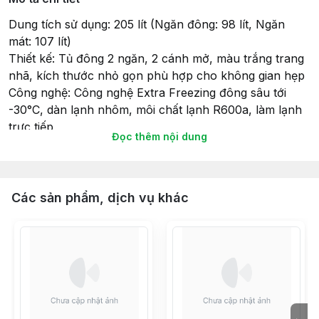
Dung tích sử dụng: 205 lít (Ngăn đông: 98 lít, Ngăn
mát: 107 lít)
Thiết kế: Tủ đông 2 ngăn, 2 cánh mở, màu trắng trang
nhã, kích thước nhỏ gọn phù hợp cho không gian hẹp
Công nghệ: Công nghệ Extra Freezing đông sâu tới
-30°C, dàn lạnh nhôm, môi chất lạnh R600a, làm lạnh
trực tiếp
Đọc thêm nội dung
Tiện ích: Khóa an toàn, giỏ treo linh hoạt, lỗ thoát nước
giúp vệ sinh dễ dàng, bánh xe chịu lực di chuyển thuận
tiện
Mức tiêu thụ điện năng: Khoảng 1 kWh/ngày
Các sản phẩm, dịch vụ khác
Kích thước (Cao x Rộng x Sâu): 103,5 x 91,5 x 61 cm