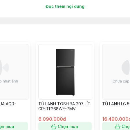
Đọc thêm nội dung
 670 x 890 mm
ng thực phẩm, lỗ thoát nước, bánh xe di chuyển
UA AQR-
TỦ LẠNH TOSHIBA 207 LÍT
TỦ LẠNH LG 5
GR-RT268WE-PMV
6.090.000đ
16.490.000
ọn mua
Chọn mua
Chọ