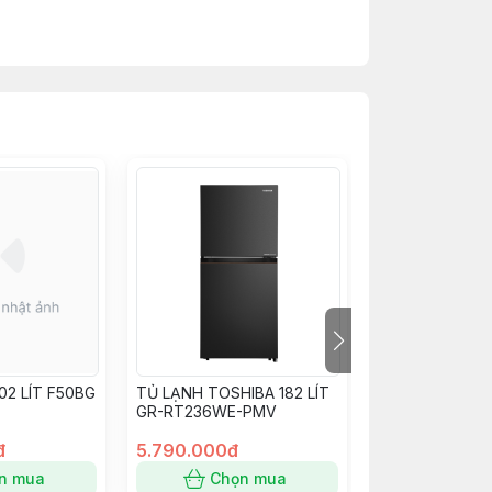
02 LÍT F50BG
TỦ LẠNH TOSHIBA 182 LÍT
TỦ ĐÔNG HOÀ 
GR-RT236WE-PMV
LÍT HPF-BD624
đ
5.790.000đ
7.150.000đ
n mua
Chọn mua
Chọn