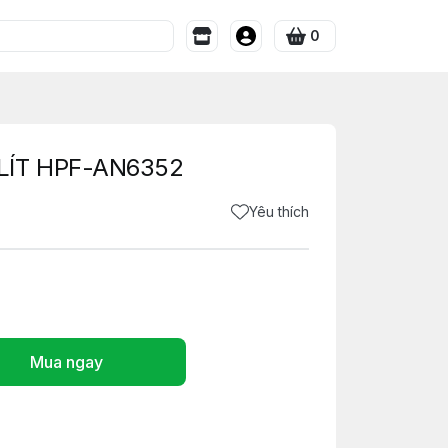
0
LÍT HPF-AN6352
Yêu thích
Mua ngay