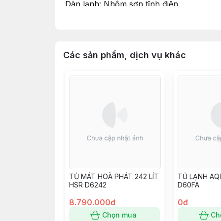
Dàn lạnh: Nhôm sơn tĩnh điện
Kích thước (Cao x Rộng x Sâu): 1304 x
Trọng lượng: 53 kg
Tiện ích khác: Khóa cửa an toàn, giỏ đự
Các sản phẩm, dịch vụ khác
TỦ MÁT HOÀ PHÁT 242 LÍT
TỦ LẠNH AQ
HSR D6242
D60FA
8.790.000đ
0đ
Chọn mua
Ch