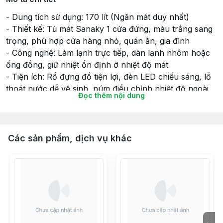
- Dung tích sử dụng: 170 lít (Ngăn mát duy nhất)
- Thiết kế: Tủ mát Sanaky 1 cửa đứng, màu trắng sang
trọng, phù hợp cửa hàng nhỏ, quán ăn, gia đình
- Công nghệ: Làm lạnh trực tiếp, dàn lạnh nhôm hoặc
ống đồng, giữ nhiệt ổn định ở nhiệt độ mát
- Tiện ích: Rổ đựng đồ tiện lợi, đèn LED chiếu sáng, lỗ
thoát nước dễ vệ sinh, núm điều chỉnh nhiệt độ ngoài
Đọc thêm nội dung
- Mức tiêu thụ điện năng: Khoảng 1.0 – 1.3 kWh/ngày
- Kích thước (Rộng x Sâu x Cao): Khoảng 45.0 x 48.0
x 120.0 cm
- Trọng lượng: Khoảng 38 kg
Các sản phẩm, dịch vụ khác