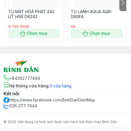
TỦ MÁT HOÀ PHÁT 242
TỦ LẠNH AQUA AQR-
LÍT HSR D6242
D60FA
8.790.000đ
0đ
Chọn mua
Chọn mua
+84362777444
Hệ thống cửa hàng
:
3
cửa hàng
Kết nối
https://www.facebook.com/BinhDanDienMay
036 277 7444
© 2026
Nội dung và hình ảnh được vận hành bởi Điện máy Bình Dân