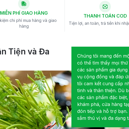
MIỄN PHÍ GIAO HÀNG
THANH TOÁN COD
 kiệm chi phí mua hàng và giao
Tiện lợi, an toàn, trả tiền khi nh
hàng
n Tiện và Đa
Chúng tôi mang đến một
có thể tìm thấy mọi th
các sản phẩm gia dụng
vụ cộng đồng và đáp ứ
tôi cam kết cung cấp n
tình và thân thiện. Dù
các sản phẩm đặc biệt,
khám phá, cửa hàng tạp
đón tiếp và hỗ trợ bạn
sắm thú vị và đa dạng 
hôm nay!